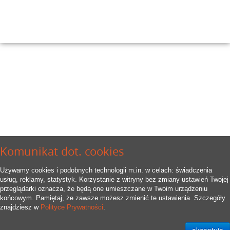
Komunikat dot. cookies
Używamy cookies i podobnych technologii m.in. w celach: świadczenia
usług, reklamy, statystyk. Korzystanie z witryny bez zmiany ustawień Twojej
przeglądarki oznacza, że będą one umieszczane w Twoim urządzeniu
końcowym. Pamiętaj, że zawsze możesz zmienić te ustawienia. Szczegóły
znajdziesz w
Polityce Prywatności
.