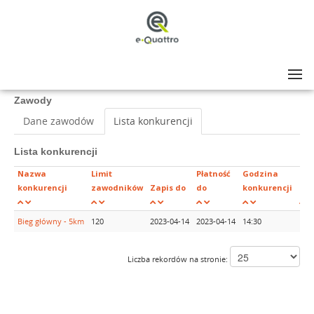
Lista zawodów
>
XXVII Ogólnopolskie Biegi Lewarta
Zawody
Dane zawodów
Lista konkurencji
Lista konkurencji
Nazwa
Limit
Płatność
Godzina
konkurencji
zawodników
Zapis do
do
konkurencji
Zap
Bieg główny - 5km
120
2023-04-14
2023-04-14
14:30
102
Liczba rekordów na stronie: