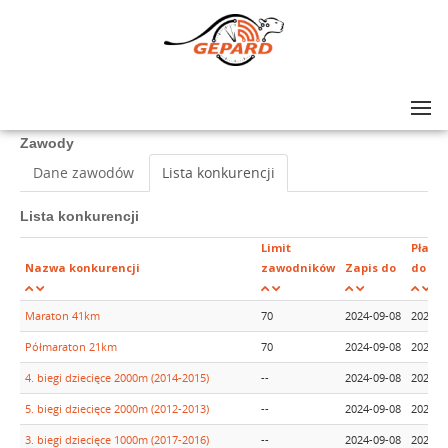
Lista zawodów
>
Rolkowy Maraton Mazowsza
Zawody
Dane zawodów
Lista konkurencji
Lista konkurencji
Limit
Płatno
Nazwa konkurencji
zawodników
Zapis do
do
Maraton 41km
70
2024-09-08
2024-0
Półmaraton 21km
70
2024-09-08
2024-0
4. biegi dziecięce 2000m (2014-2015)
--
2024-09-08
2024-0
5. biegi dziecięce 2000m (2012-2013)
--
2024-09-08
2024-0
3. biegi dziecięce 1000m (2017-2016)
--
2024-09-08
2024-0