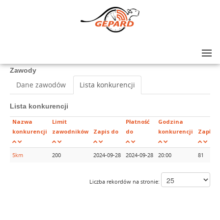
Lista zawodów
>
I Bieg Nocny
Zawody
Dane zawodów
Lista konkurencji
Lista konkurencji
Nazwa
Limit
Płatność
Godzina
konkurencji
zawodników
Zapis do
do
konkurencji
Zapłac
5km
200
2024-09-28
2024-09-28
20:00
81
Liczba rekordów na stronie: