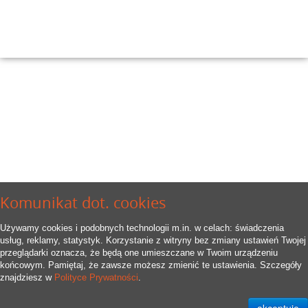
Komunikat dot. cookies
Używamy cookies i podobnych technologii m.in. w celach: świadczenia
usług, reklamy, statystyk. Korzystanie z witryny bez zmiany ustawień Twojej
przeglądarki oznacza, że będą one umieszczane w Twoim urządzeniu
końcowym. Pamiętaj, że zawsze możesz zmienić te ustawienia. Szczegóły
znajdziesz w
Polityce Prywatności
.