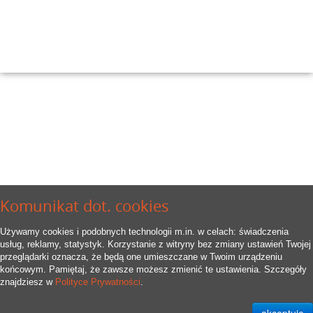
Komunikat dot. cookies
Używamy cookies i podobnych technologii m.in. w celach: świadczenia
usług, reklamy, statystyk. Korzystanie z witryny bez zmiany ustawień Twojej
przeglądarki oznacza, że będą one umieszczane w Twoim urządzeniu
końcowym. Pamiętaj, że zawsze możesz zmienić te ustawienia. Szczegóły
znajdziesz w
Polityce Prywatności
.