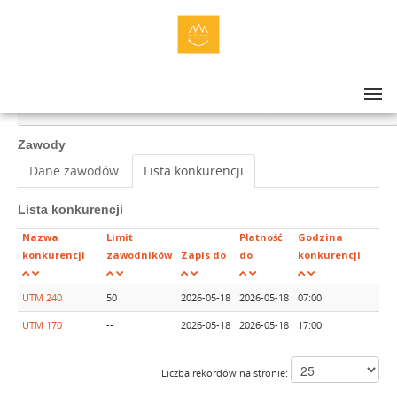
Lista zawodów
>
ULTRA-TRAIL® MAŁOPOLSKA 2026 DAY 1: UTM 240, UTM 170
Zawody
Dane zawodów
Lista konkurencji
Lista konkurencji
Nazwa
Limit
Płatność
Godzina
konkurencji
zawodników
Zapis do
do
konkurencji
UTM 240
50
2026-05-18
2026-05-18
07:00
UTM 170
--
2026-05-18
2026-05-18
17:00
Liczba rekordów na stronie: