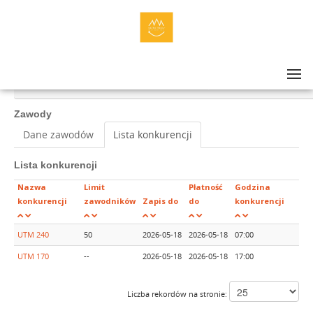
Lista zawodów
>
ULTRA-TRAIL® MAŁOPOLSKA 2026 DAY 1: UTM 240, UTM 170
Zawody
Dane zawodów
Lista konkurencji
Lista konkurencji
Nazwa
Limit
Płatność
Godzina
konkurencji
zawodników
Zapis do
do
konkurencji
UTM 240
50
2026-05-18
2026-05-18
07:00
UTM 170
--
2026-05-18
2026-05-18
17:00
Liczba rekordów na stronie: