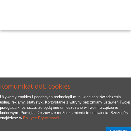
Komunikat dot. cookies
Używamy cookies i podobnych technologii m.in. w celach: świadczenia
usług, reklamy, statystyk. Korzystanie z witryny bez zmiany ustawień Twojej
przeglądarki oznacza, że będą one umieszczane w Twoim urządzeniu
końcowym. Pamiętaj, że zawsze możesz zmienić te ustawienia. Szczegóły
znajdziesz w
Polityce Prywatności
.