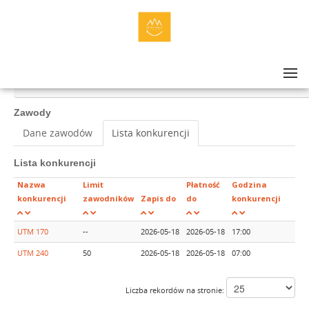
Lista zawodów
>
ULTRA-TRAIL® MAŁOPOLSKA 2026 DAY 1: UTM 240, UTM 170
Zawody
Dane zawodów
Lista konkurencji
Lista konkurencji
Nazwa
Limit
Płatność
Godzina
konkurencji
zawodników
Zapis do
do
konkurencji
UTM 170
--
2026-05-18
2026-05-18
17:00
UTM 240
50
2026-05-18
2026-05-18
07:00
Liczba rekordów na stronie: