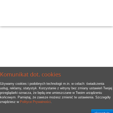
Komunikat dot. cookies
Używamy cookies i podobnych technologii m.in. w celach: świadczenia
usług, reklamy, statystyk. Korzystanie z witryny bez zmiany ustawień Twojej
przeglądarki oznacza, że będą one umieszczane w Twoim urządzeniu
końcowym. Pamiętaj, że zawsze możesz zmienić te ustawienia. Szczegóły
znajdziesz w
Polityce Prywatności
.