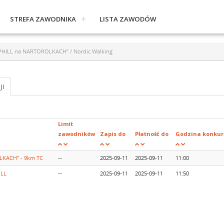
STREFA ZAWODNIKA
LISTA ZAWODÓW
HILL na NARTOROLKACH” / Nordic Walking
ji
Limit
zawodników
Zapis do
Płatność do
Godzina konkur
KACH” - 9km TC
--
2025-09-11
2025-09-11
11:00
ILL
--
2025-09-11
2025-09-11
11:50