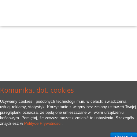
Komunikat dot. cookies
Używamy cookies i podobnych technologii m.in. w celach: świadczenia
usług, reklamy, statystyk. Korzystanie z witryny bez zmiany ustawień Twojej
przeglądarki oznacza, że będą one umieszczane w Twoim urządzeniu
końcowym. Pamiętaj, że zawsze możesz zmienić te ustawienia. Szczegóły
znajdziesz w
Polityce Prywatności
.