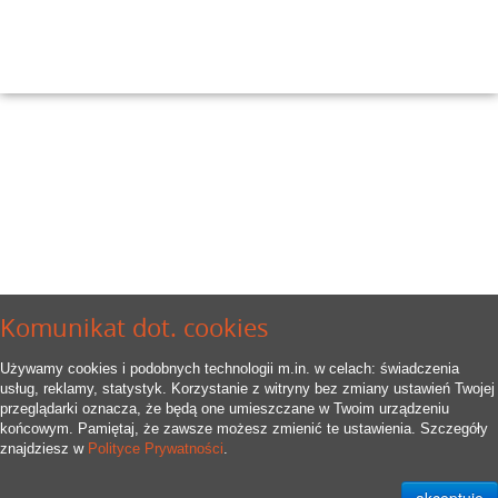
Komunikat dot. cookies
Używamy cookies i podobnych technologii m.in. w celach: świadczenia
usług, reklamy, statystyk. Korzystanie z witryny bez zmiany ustawień Twojej
przeglądarki oznacza, że będą one umieszczane w Twoim urządzeniu
końcowym. Pamiętaj, że zawsze możesz zmienić te ustawienia. Szczegóły
znajdziesz w
Polityce Prywatności
.