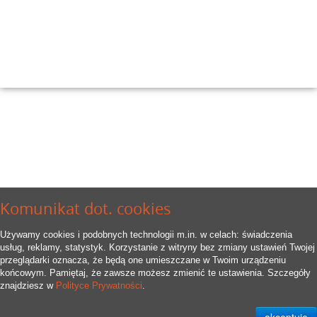
Komunikat dot. cookies
Używamy cookies i podobnych technologii m.in. w celach: świadczenia
usług, reklamy, statystyk. Korzystanie z witryny bez zmiany ustawień Twojej
przeglądarki oznacza, że będą one umieszczane w Twoim urządzeniu
końcowym. Pamiętaj, że zawsze możesz zmienić te ustawienia. Szczegóły
znajdziesz w
Polityce Prywatności
.