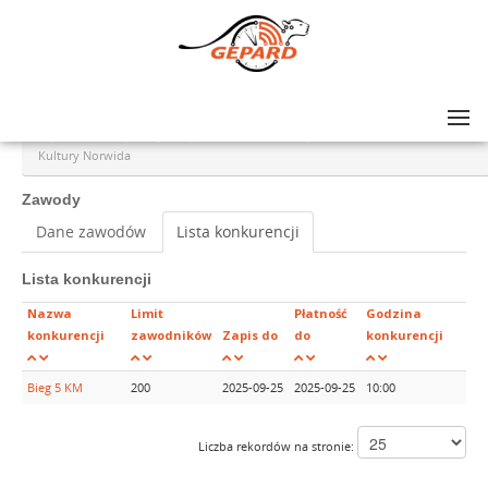
Lista zawodów
>
Szybkie Norwidy. Bieg na dystansie 5 km. z okazji Jubileuszu 70-lecia Ośrodka
Kultury Norwida
Zawody
Dane zawodów
Lista konkurencji
Lista konkurencji
Nazwa
Limit
Płatność
Godzina
konkurencji
zawodników
Zapis do
do
konkurencji
Bieg 5 KM
200
2025-09-25
2025-09-25
10:00
Liczba rekordów na stronie: