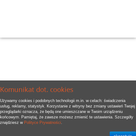
Komunikat dot. cookies
Używamy cookies i podobnych technologii m.in. w celach: świadczenia
usług, reklamy, statystyk. Korzystanie z witryny bez zmiany ustawień Twojej
przeglądarki oznacza, że będą one umieszczane w Twoim urządzeniu
końcowym. Pamiętaj, że zawsze możesz zmienić te ustawienia. Szczegóły
znajdziesz w
Polityce Prywatności
.