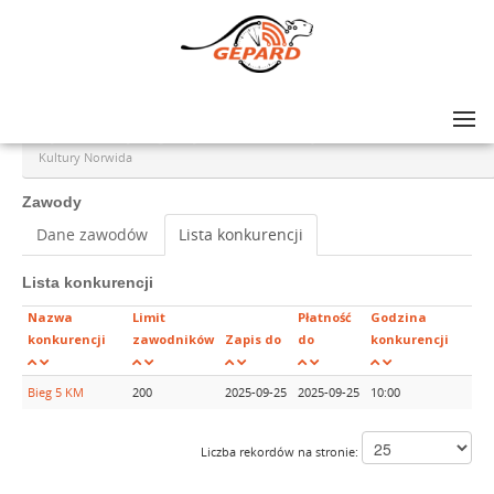
Lista zawodów
>
Szybkie Norwidy. Bieg na dystansie 5 km. z okazji Jubileuszu 70-lecia Ośrodka
Kultury Norwida
Zawody
Dane zawodów
Lista konkurencji
Lista konkurencji
Nazwa
Limit
Płatność
Godzina
konkurencji
zawodników
Zapis do
do
konkurencji
Bieg 5 KM
200
2025-09-25
2025-09-25
10:00
Liczba rekordów na stronie: