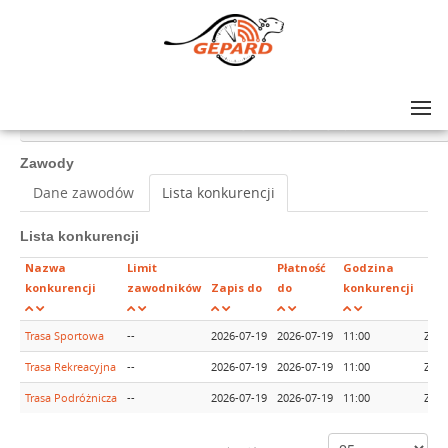
Lista zawodów
>
GRAND PRIX AMATORÓW NA SZOSIE - rajd #10, Nysa (woj. opolskie)
Zawody
Dane zawodów
Lista konkurencji
Lista konkurencji
Nazwa
Limit
Płatność
Godzina
konkurencji
zawodników
Zapis do
do
konkurencji
Trasa Sportowa
--
2026-07-19
2026-07-19
11:00
Zapi
Trasa Rekreacyjna
--
2026-07-19
2026-07-19
11:00
Zapi
Trasa Podróżnicza
--
2026-07-19
2026-07-19
11:00
Zapi