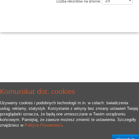
Liczba rekordów na stronie:
Komunikat dot. cookies
Używamy cookies i podobnych technologii m.in. w celach: świadczenia
usług, reklamy, statystyk. Korzystanie z witryny bez zmiany ustawień Twojej
przeglądarki oznacza, że będą one umieszczane w Twoim urządzeniu
końcowym. Pamiętaj, że zawsze możesz zmienić te ustawienia. Szczegóły
znajdziesz w
Polityce Prywatności
.