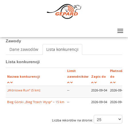
Lista zawodów
>
Festiwal Sportowy im. Kazimierza Bubuli 2026
Zawody
Dane zawodów
Lista konkurencji
Lista konkurencji
Limit
Płatność
Nazwa konkurencji
zawodników
Zapis do
do
„Wiśniowa Run” (5 km):
--
2026-09-04
2026-09-04
Bieg Górski „Bieg Trzech Wysp” – 15 km
--
2026-09-04
2026-09-04
Liczba rekordów na stronie: