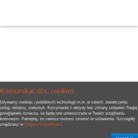
Komunikat dot. cookies
Używamy cookies i podobnych technologii m.in. w celach: świadczenia
usług, reklamy, statystyk. Korzystanie z witryny bez zmiany ustawień Twojej
przeglądarki oznacza, że będą one umieszczane w Twoim urządzeniu
końcowym. Pamiętaj, że zawsze możesz zmienić te ustawienia. Szczegóły
znajdziesz w
Polityce Prywatności
.