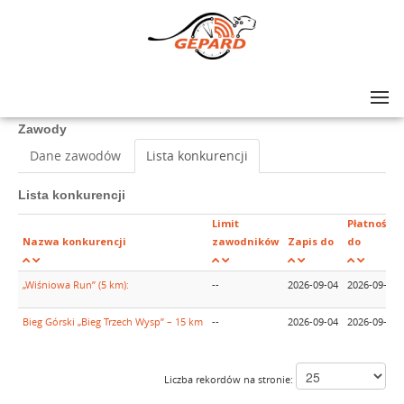
Lista zawodów
>
Festiwal Sportowy im. Kazimierza Bubuli 2026
Zawody
Dane zawodów
Lista konkurencji
Lista konkurencji
Limit
Płatność
Nazwa konkurencji
zawodników
Zapis do
do
„Wiśniowa Run” (5 km):
--
2026-09-04
2026-09-04
Bieg Górski „Bieg Trzech Wysp” – 15 km
--
2026-09-04
2026-09-04
Liczba rekordów na stronie: