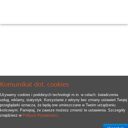
Komunikat dot. cookies
Używamy cookies i podobnych technologii m.in. w celach: świadczenia
usług, reklamy, statystyk. Korzystanie z witryny bez zmiany ustawień Twojej
przeglądarki oznacza, że będą one umieszczane w Twoim urządzeniu
końcowym. Pamiętaj, że zawsze możesz zmienić te ustawienia. Szczegóły
znajdziesz w
Polityce Prywatności
.