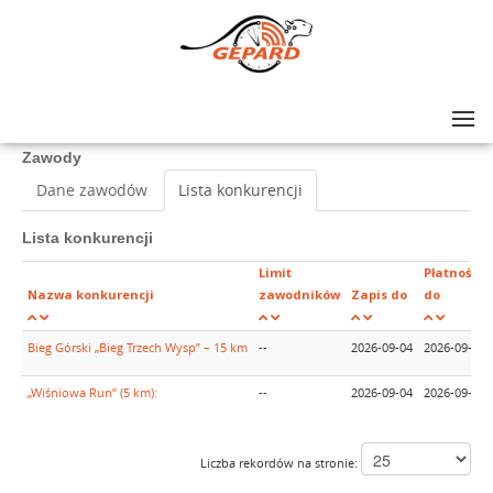
Lista zawodów
>
Festiwal Sportowy im. Kazimierza Bubuli 2026
Zawody
Dane zawodów
Lista konkurencji
Lista konkurencji
Limit
Płatność
Nazwa konkurencji
zawodników
Zapis do
do
Bieg Górski „Bieg Trzech Wysp” – 15 km
--
2026-09-04
2026-09-04
„Wiśniowa Run” (5 km):
--
2026-09-04
2026-09-04
Liczba rekordów na stronie: