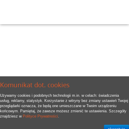
Komunikat dot. cookies
Używamy cookies i podobnych technologii m.in. w celach: świadczenia
usług, reklamy, statystyk. Korzystanie z witryny bez zmiany ustawień Twojej
przeglądarki oznacza, że będą one umieszczane w Twoim urządzeniu
końcowym. Pamiętaj, że zawsze możesz zmienić te ustawienia. Szczegóły
znajdziesz w
Polityce Prywatności
.