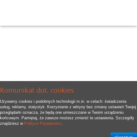
Komunikat dot. cookies
Używamy cookies i podobnych technologii m.in. w celach: świadczenia
usług, reklamy, statystyk. Korzystanie z witryny bez zmiany ustawień Twojej
przeglądarki oznacza, że będą one umieszczane w Twoim urządzeniu
końcowym. Pamiętaj, że zawsze możesz zmienić te ustawienia. Szczegóły
znajdziesz w
Polityce Prywatności
.