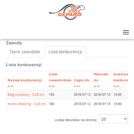
Lista zawodów
>
VII TATARSKIE BIEGANIE
Zawody
Dane zawodów
Lista konkurencji
Lista konkurencji
Limit
Płatność
Godzina
Nazwa konkurencji
zawodników
Zapis do
do
konkurencj
Bieg crossowy - 5,28 km
150
2018-07-12
2018-07-13
14:00
Nordic Walking - 5,28 km
180
2018-07-12
2018-07-13
13:00
Liczba rekordów na stronie: