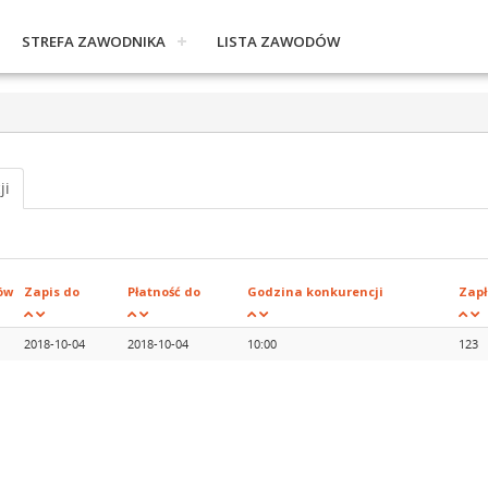
STREFA ZAWODNIKA
LISTA ZAWODÓW
ji
ów
Zapis do
Płatność do
Godzina konkurencji
Zap
2018-10-04
2018-10-04
10:00
123