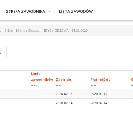
STREFA ZAWODNIKA
LISTA ZAWODÓW
n 21km i 10 km z Głuszcem EDYCJA ZIMOWA - 16.02.2020r.
ji
Limit
zawodników
Zapis do
Płatność do
G
--
2020-02-14
2020-02-14
1
--
2020-02-14
2020-02-14
1