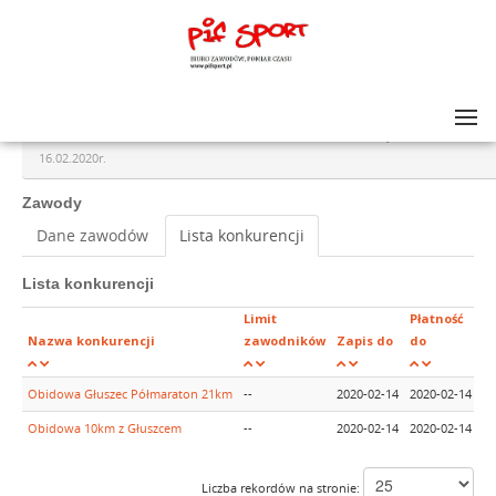
Lista zawodów
>
Obidowa Głuszec Półmaraton 21km i 10 km z Głuszcem EDYCJA ZIMOWA -
16.02.2020r.
Zawody
Dane zawodów
Lista konkurencji
Lista konkurencji
Limit
Płatność
G
Nazwa konkurencji
zawodników
Zapis do
do
k
Obidowa Głuszec Półmaraton 21km
--
2020-02-14
2020-02-14
11
Obidowa 10km z Głuszcem
--
2020-02-14
2020-02-14
11
Liczba rekordów na stronie: