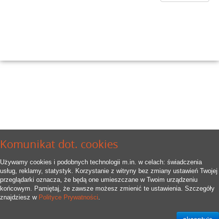
Komunikat dot. cookies
Używamy cookies i podobnych technologii m.in. w celach: świadczenia
usług, reklamy, statystyk. Korzystanie z witryny bez zmiany ustawień Twojej
przeglądarki oznacza, że będą one umieszczane w Twoim urządzeniu
końcowym. Pamiętaj, że zawsze możesz zmienić te ustawienia. Szczegóły
znajdziesz w
Polityce Prywatności
.