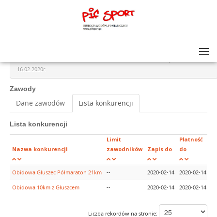
Lista zawodów
>
Obidowa Głuszec Półmaraton 21km i 10 km z Głuszcem EDYCJA ZIMOWA -
16.02.2020r.
Zawody
Dane zawodów
Lista konkurencji
Lista konkurencji
Limit
Płatność
G
Nazwa konkurencji
zawodników
Zapis do
do
k
Obidowa Głuszec Półmaraton 21km
--
2020-02-14
2020-02-14
11
Obidowa 10km z Głuszcem
--
2020-02-14
2020-02-14
11
Liczba rekordów na stronie: