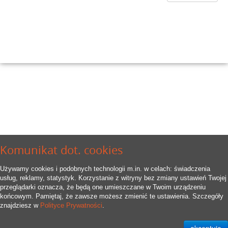
Komunikat dot. cookies
Używamy cookies i podobnych technologii m.in. w celach: świadczenia
usług, reklamy, statystyk. Korzystanie z witryny bez zmiany ustawień Twojej
przeglądarki oznacza, że będą one umieszczane w Twoim urządzeniu
końcowym. Pamiętaj, że zawsze możesz zmienić te ustawienia. Szczegóły
znajdziesz w
Polityce Prywatności
.