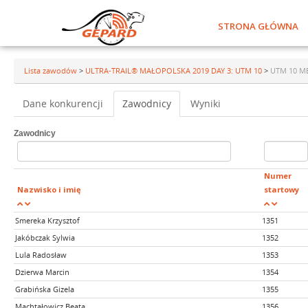
STRONA GŁÓWNA
Lista zawodów
>
ULTRA-TRAIL® MAŁOPOLSKA 2019 DAY 3: UTM 10
>
UTM 10 M
Dane konkurencji
Zawodnicy
Wyniki
Zawodnicy
Numer
Nazwisko i imię
startowy
Smereka Krzysztof
1351
Jakóbczak Sylwia
1352
Lula Radosław
1353
Dzierwa Marcin
1354
Grabińska Gizela
1355
Machtałowicz Beata
1356