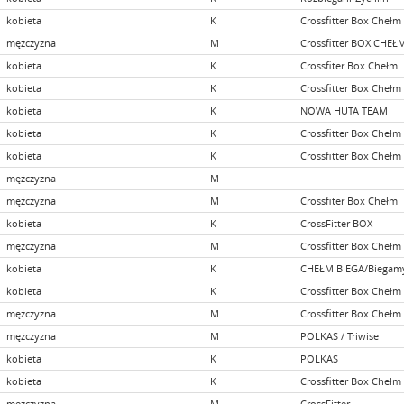
kobieta
K
Crossfitter Box Chełm
mężczyzna
M
Crossfitter BOX CHEŁ
kobieta
K
Crossfiter Box Chełm
kobieta
K
Crossfitter Box Chełm
kobieta
K
NOWA HUTA TEAM
kobieta
K
Crossfitter Box Chełm
kobieta
K
Crossfitter Box Chełm
mężczyzna
M
mężczyzna
M
Crossfiter Box Chełm
kobieta
K
CrossFitter BOX
mężczyzna
M
Crossfitter Box Chełm
kobieta
K
CHEŁM BIEGA/Biegamy 
kobieta
K
Crossfitter Box Chełm
mężczyzna
M
Crossfitter Box Chełm
mężczyzna
M
POLKAS / Triwise
kobieta
K
POLKAS
kobieta
K
Crossfitter Box Chełm
mężczyzna
M
CrossFitter