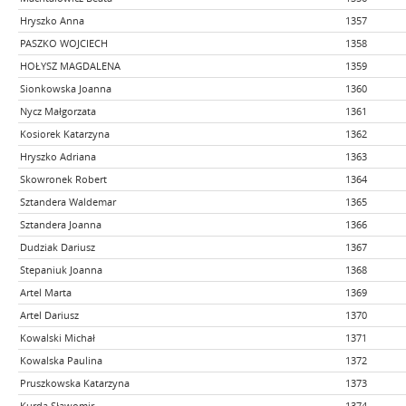
Hryszko Anna
1357
PASZKO WOJCIECH
1358
HOŁYSZ MAGDALENA
1359
Sionkowska Joanna
1360
Nycz Małgorzata
1361
Kosiorek Katarzyna
1362
Hryszko Adriana
1363
Skowronek Robert
1364
Sztandera Waldemar
1365
Sztandera Joanna
1366
Dudziak Dariusz
1367
Stepaniuk Joanna
1368
Artel Marta
1369
Artel Dariusz
1370
Kowalski Michał
1371
Kowalska Paulina
1372
Pruszkowska Katarzyna
1373
Kurda Sławomir
1374