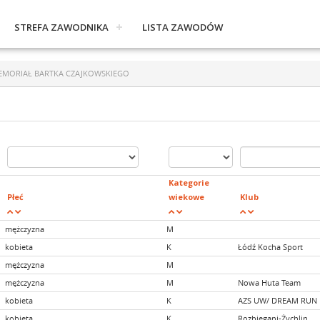
STREFA ZAWODNIKA
LISTA ZAWODÓW
EMORIAŁ BARTKA CZAJKOWSKIEGO
Kategorie
Płeć
wiekowe
Klub
mężczyzna
M
kobieta
K
Łódź Kocha Sport
mężczyzna
M
mężczyzna
M
Nowa Huta Team
kobieta
K
AZS UW/ DREAM RUN
kobieta
K
Rozbiegani-Żychlin