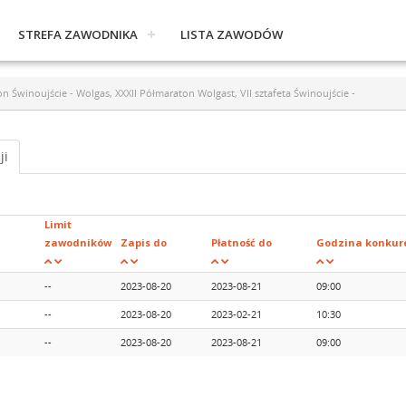
STREFA ZAWODNIKA
LISTA ZAWODÓW
Świnoujście - Wolgas, XXXII Półmaraton Wolgast, VII sztafeta Świnoujście -
ji
Limit
zawodników
Zapis do
Płatność do
Godzina konkure
--
2023-08-20
2023-08-21
09:00
--
2023-08-20
2023-02-21
10:30
--
2023-08-20
2023-08-21
09:00