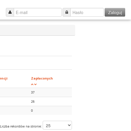
Zaloguj
ncji
Zapłaconych
37
26
0
Liczba rekordów na stronie: