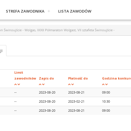
STREFA ZAWODNIKA
LISTA ZAWODÓW
Świnoujście - Wolgas, XXXII Półmaraton Wolgast, VII sztafeta Świnoujście -
ji
Limit
zawodników
Zapis do
Płatność do
Godzina konkure
--
2023-08-20
2023-08-21
09:00
--
2023-08-20
2023-02-21
10:30
--
2023-08-20
2023-08-21
09:00