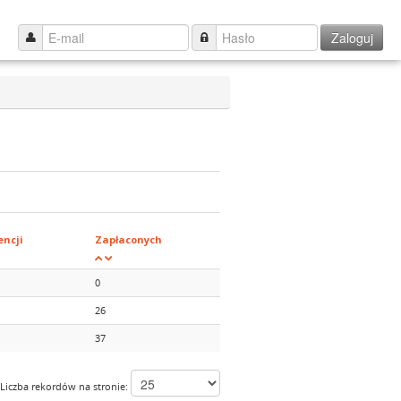
Zaloguj
ncji
Zapłaconych
0
26
37
Liczba rekordów na stronie: