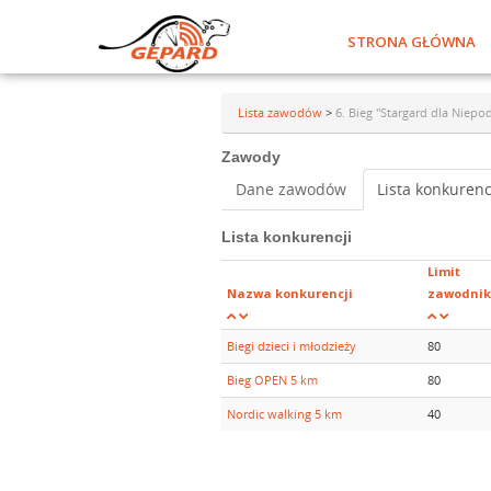
STRONA GŁÓWNA
Lista zawodów
>
6. Bieg "Stargard dla Niepod
Zawody
Dane zawodów
Lista konkurenc
Lista konkurencji
Limit
Nazwa konkurencji
zawodni
Biegi dzieci i młodzieży
80
Bieg OPEN 5 km
80
Nordic walking 5 km
40