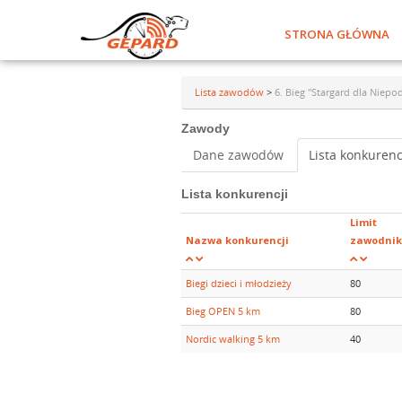
STRONA GŁÓWNA
Lista zawodów
>
6. Bieg "Stargard dla Niepod
Zawody
Dane zawodów
Lista konkurenc
Lista konkurencji
Limit
Nazwa konkurencji
zawodni
Biegi dzieci i młodzieży
80
Bieg OPEN 5 km
80
Nordic walking 5 km
40