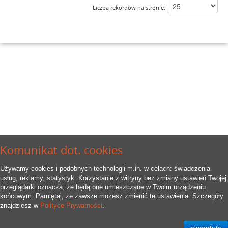
Liczba rekordów na stronie:
Komunikat dot. cookies
Używamy cookies i podobnych technologii m.in. w celach: świadczenia
usług, reklamy, statystyk. Korzystanie z witryny bez zmiany ustawień Twojej
przeglądarki oznacza, że będą one umieszczane w Twoim urządzeniu
końcowym. Pamiętaj, że zawsze możesz zmienić te ustawienia. Szczegóły
znajdziesz w
Polityce Prywatności
.