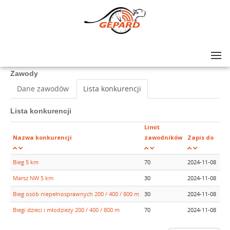
Lista zawodów
>
VII Bieg STARGARD DLA NIEPODLEGŁEJ
Zawody
Dane zawodów
Lista konkurencji
Lista konkurencji
Limit
Pł
Nazwa konkurencji
zawodników
Zapis do
do
Bieg 5 km
70
2024-11-08
202
Marsz NW 5 km
30
2024-11-08
202
Bieg osób niepełnosprawnych 200 / 400 / 800 m
30
2024-11-08
202
Biegi dzieci i młodzieży 200 / 400 / 800 m
70
2024-11-08
202