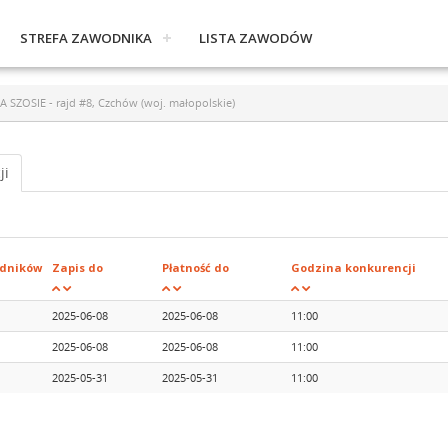
STREFA ZAWODNIKA
LISTA ZAWODÓW
ZOSIE - rajd #8, Czchów (woj. małopolskie)
ji
dników
Zapis do
Płatność do
Godzina konkurencji
2025-06-08
2025-06-08
11:00
2025-06-08
2025-06-08
11:00
2025-05-31
2025-05-31
11:00