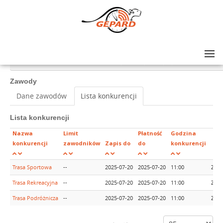
Lista zawodów
>
GRAND PRIX AMATORÓW NA SZOSIE - rajd #10, Nysa (woj. opolskie)
Zawody
Dane zawodów
Lista konkurencji
Lista konkurencji
Nazwa
Limit
Płatność
Godzina
konkurencji
zawodników
Zapis do
do
konkurencji
Trasa Sportowa
--
2025-07-20
2025-07-20
11:00
Zapi
Trasa Rekreacyjna
--
2025-07-20
2025-07-20
11:00
Zapi
Trasa Podróżnicza
--
2025-07-20
2025-07-20
11:00
Zapi