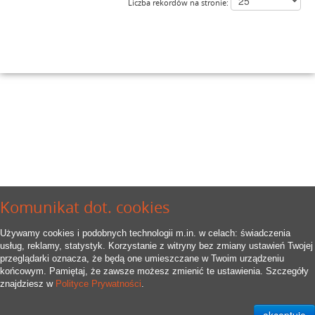
Liczba rekordów na stronie:
Komunikat dot. cookies
Używamy cookies i podobnych technologii m.in. w celach: świadczenia
usług, reklamy, statystyk. Korzystanie z witryny bez zmiany ustawień Twojej
przeglądarki oznacza, że będą one umieszczane w Twoim urządzeniu
końcowym. Pamiętaj, że zawsze możesz zmienić te ustawienia. Szczegóły
znajdziesz w
Polityce Prywatności
.