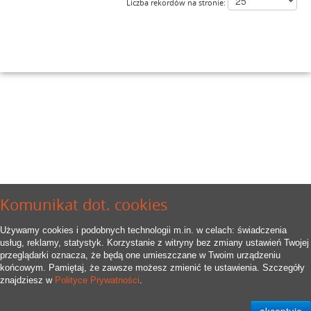
Liczba rekordów na stronie:
Komunikat dot. cookies
Używamy cookies i podobnych technologii m.in. w celach: świadczenia
usług, reklamy, statystyk. Korzystanie z witryny bez zmiany ustawień Twojej
przeglądarki oznacza, że będą one umieszczane w Twoim urządzeniu
końcowym. Pamiętaj, że zawsze możesz zmienić te ustawienia. Szczegóły
znajdziesz w
Polityce Prywatności
.