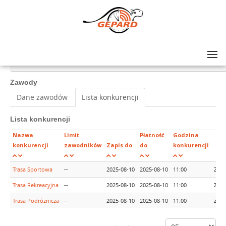
Lista zawodów
>
GRAND PRIX AMATORÓW NA SZOSIE - rajd #12, Malbork (woj. pomorskie)
Zawody
Dane zawodów
Lista konkurencji
Lista konkurencji
Nazwa
Limit
Płatność
Godzina
konkurencji
zawodników
Zapis do
do
konkurencji
Trasa Sportowa
--
2025-08-10
2025-08-10
11:00
Zapi
Trasa Rekreacyjna
--
2025-08-10
2025-08-10
11:00
Zapi
Trasa Podróżnicza
--
2025-08-10
2025-08-10
11:00
Zapi