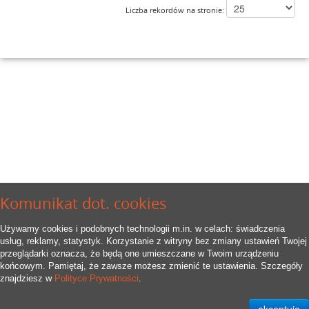
Liczba rekordów na stronie:
Komunikat dot. cookies
Używamy cookies i podobnych technologii m.in. w celach: świadczenia
usług, reklamy, statystyk. Korzystanie z witryny bez zmiany ustawień Twojej
przeglądarki oznacza, że będą one umieszczane w Twoim urządzeniu
końcowym. Pamiętaj, że zawsze możesz zmienić te ustawienia. Szczegóły
znajdziesz w
Polityce Prywatności
.