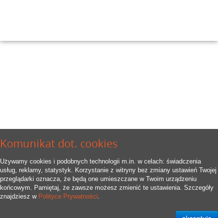
Komunikat dot. cookies
Używamy cookies i podobnych technologii m.in. w celach: świadczenia
usług, reklamy, statystyk. Korzystanie z witryny bez zmiany ustawień Twojej
przeglądarki oznacza, że będą one umieszczane w Twoim urządzeniu
końcowym. Pamiętaj, że zawsze możesz zmienić te ustawienia. Szczegóły
znajdziesz w
Polityce Prywatności
.