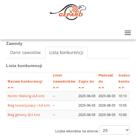
Lista zawodów
>
XIII Bieg im. Czesława Miłosza
Zawody
Dane zawodów
Lista konkurencji
Lista konkurencji
Limit
Płatność
Godzina
Nazwa konkurencji
zawodników
Zapis do
do
konkuren
Nordic Walking (4,6 km)
--
2025-06-03
2025-06-03
10:10
Bieg towarzyszący ( 4,6 km)
--
2025-06-03
2026-08-03
10:05
Bieg główny (8,5 km)
--
2025-06-03
2025-06-03
10:00
Liczba rekordów na stronie: