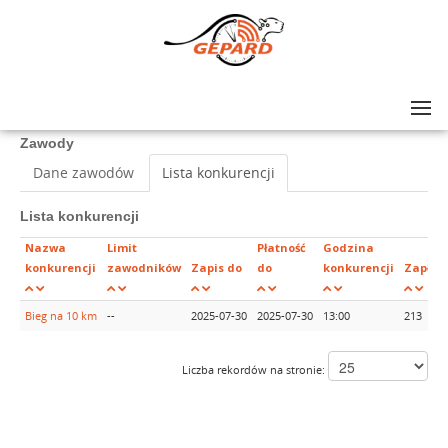
Lista zawodów
>
XXXIII Bieg Opalińskich o Puchar Burmistrza Opalenicy
Zawody
Dane zawodów
Lista konkurencji
Lista konkurencji
Nazwa
Limit
Płatność
Godzina
konkurencji
zawodników
Zapis do
do
konkurencji
Zapłac
Bieg na 10 km
--
2025-07-30
2025-07-30
13:00
213
Liczba rekordów na stronie: