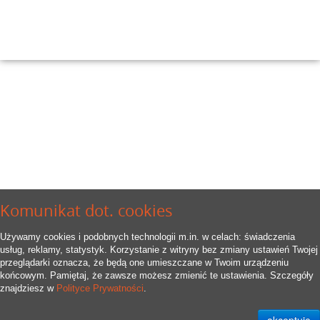
Komunikat dot. cookies
Używamy cookies i podobnych technologii m.in. w celach: świadczenia
usług, reklamy, statystyk. Korzystanie z witryny bez zmiany ustawień Twojej
przeglądarki oznacza, że będą one umieszczane w Twoim urządzeniu
końcowym. Pamiętaj, że zawsze możesz zmienić te ustawienia. Szczegóły
znajdziesz w
Polityce Prywatności
.