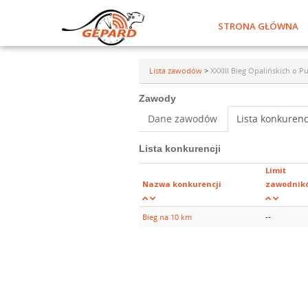
STRONA GŁÓWNA
Lista zawodów
>
XXXIII Bieg Opalińskich o P
Zawody
Dane zawodów
Lista konkurenc
Lista konkurencji
Limit
Nazwa konkurencji
zawodnik
Bieg na 10 km
--