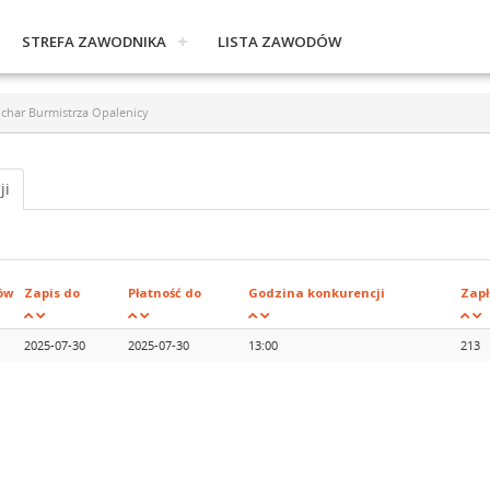
STREFA ZAWODNIKA
LISTA ZAWODÓW
uchar Burmistrza Opalenicy
ji
ów
Zapis do
Płatność do
Godzina konkurencji
Zap
2025-07-30
2025-07-30
13:00
213