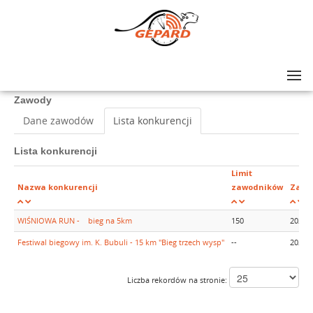
Lista zawodów
>
Festiwal biegowy im. K. Bubuli - 5km Wiśniowa RUN
Zawody
Dane zawodów
Lista konkurencji
Lista konkurencji
Limit
Nazwa konkurencji
zawodników
Zapis
WIŚNIOWA RUN - bieg na 5km
150
2025-
Festiwal biegowy im. K. Bubuli - 15 km "Bieg trzech wysp"
--
2025-
Liczba rekordów na stronie: