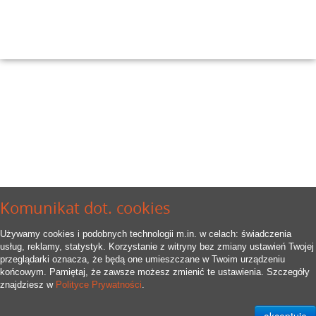
Komunikat dot. cookies
Używamy cookies i podobnych technologii m.in. w celach: świadczenia
usług, reklamy, statystyk. Korzystanie z witryny bez zmiany ustawień Twojej
przeglądarki oznacza, że będą one umieszczane w Twoim urządzeniu
końcowym. Pamiętaj, że zawsze możesz zmienić te ustawienia. Szczegóły
znajdziesz w
Polityce Prywatności
.