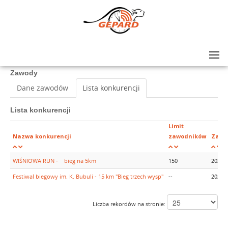
Lista zawodów
>
Festiwal biegowy im. K. Bubuli - 5km Wiśniowa RUN
Zawody
Dane zawodów
Lista konkurencji
Lista konkurencji
Limit
Nazwa konkurencji
zawodników
Zapis
WIŚNIOWA RUN - bieg na 5km
150
2025-
Festiwal biegowy im. K. Bubuli - 15 km "Bieg trzech wysp"
--
2025-
Liczba rekordów na stronie: