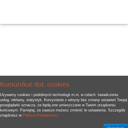
Komunikat dot. cookies
Używamy cookies i podobnych technologii m.in. w celach: świadczenia
usług, reklamy, statystyk. Korzystanie z witryny bez zmiany ustawień Twojej
przeglądarki oznacza, że będą one umieszczane w Twoim urządzeniu
końcowym. Pamiętaj, że zawsze możesz zmienić te ustawienia. Szczegóły
znajdziesz w
Polityce Prywatności
.