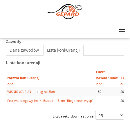
Lista zawodów
>
Festiwal biegowy im. K. Bubuli - 5km Wiśniowa RUN
Zawody
Dane zawodów
Lista konkurencji
Lista konkurencji
Limit
Nazwa konkurencji
zawodników
Zapis
WIŚNIOWA RUN - bieg na 5km
150
2025-
Festiwal biegowy im. K. Bubuli - 15 km "Bieg trzech wysp"
--
2025-
Liczba rekordów na stronie: