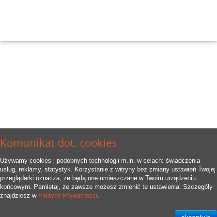
Komunikat dot. cookies
Używamy cookies i podobnych technologii m.in. w celach: świadczenia
usług, reklamy, statystyk. Korzystanie z witryny bez zmiany ustawień Twojej
przeglądarki oznacza, że będą one umieszczane w Twoim urządzeniu
końcowym. Pamiętaj, że zawsze możesz zmienić te ustawienia. Szczegóły
znajdziesz w
Polityce Prywatności
.