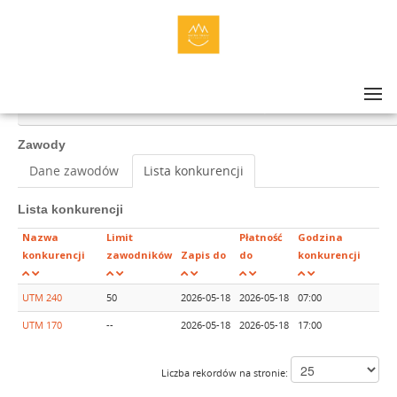
Lista zawodów
>
ULTRA-TRAIL® MAŁOPOLSKA 2026 DAY 1: UTM 240, UTM 170
Zawody
Dane zawodów
Lista konkurencji
Lista konkurencji
Nazwa
Limit
Płatność
Godzina
konkurencji
zawodników
Zapis do
do
konkurencji
UTM 240
50
2026-05-18
2026-05-18
07:00
UTM 170
--
2026-05-18
2026-05-18
17:00
Liczba rekordów na stronie: