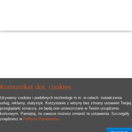
Komunikat dot. cookies
Używamy cookies i podobnych technologii m.in. w celach: świadczenia
usług, reklamy, statystyk. Korzystanie z witryny bez zmiany ustawień Twojej
przeglądarki oznacza, że będą one umieszczane w Twoim urządzeniu
końcowym. Pamiętaj, że zawsze możesz zmienić te ustawienia. Szczegóły
znajdziesz w
Polityce Prywatności
.