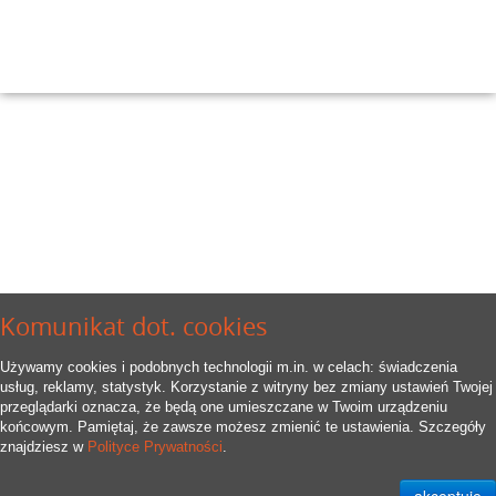
Komunikat dot. cookies
Używamy cookies i podobnych technologii m.in. w celach: świadczenia
usług, reklamy, statystyk. Korzystanie z witryny bez zmiany ustawień Twojej
przeglądarki oznacza, że będą one umieszczane w Twoim urządzeniu
końcowym. Pamiętaj, że zawsze możesz zmienić te ustawienia. Szczegóły
znajdziesz w
Polityce Prywatności
.