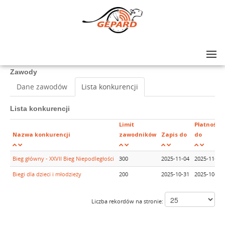
Lista zawodów
>
XXVII BIEG NIEPODLEGŁOŚCI
Zawody
Dane zawodów
Lista konkurencji
Lista konkurencji
Limit
Płatność
Nazwa konkurencji
zawodników
Zapis do
do
Bieg główny - XXVII Bieg Niepodległości
300
2025-11-04
2025-11-04
Biegi dla dzieci i młodzieży
200
2025-10-31
2025-10-31
Liczba rekordów na stronie: