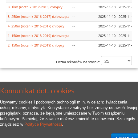
8. 1km (rocznik 2012-2013) chłopcy
--
2025-11-10
2025-11-10
3. 250m (rocznik 2016-2017) dziewczęta
--
2025-11-10
2025-11-10
4. 250m (rocznik 2016-2017) chłopcy
--
2025-11-10
2025-11-10
1. 150m (rocznik 2018-2019) dziewczęta
--
2025-11-10
2025-11-10
2. 150m (rocznik 2018-2019) chłopcy
--
2025-11-10
2025-11-10
Liczba rekordów na stronie:
Komunikat dot. cookies
Używamy cookies i podobnych technologii m.in. w celach: świadczenia
usług, reklamy, statystyk. Korzystanie z witryny bez zmiany ustawień Twojej
przeglądarki oznacza, że będą one umieszczane w Twoim urządzeniu
końcowym. Pamiętaj, że zawsze możesz zmienić te ustawienia. Szczegóły
znajdziesz w
Polityce Prywatności
.