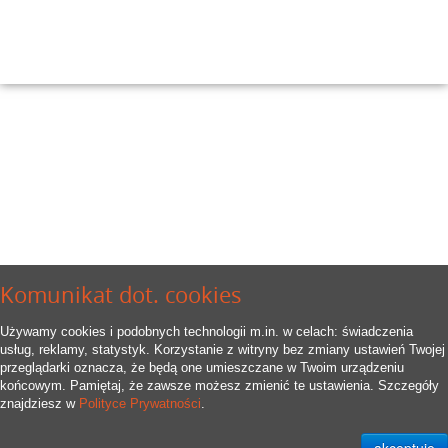
Komunikat dot. cookies
Używamy cookies i podobnych technologii m.in. w celach: świadczenia
usług, reklamy, statystyk. Korzystanie z witryny bez zmiany ustawień Twojej
przeglądarki oznacza, że będą one umieszczane w Twoim urządzeniu
końcowym. Pamiętaj, że zawsze możesz zmienić te ustawienia. Szczegóły
znajdziesz w
Polityce Prywatności
.