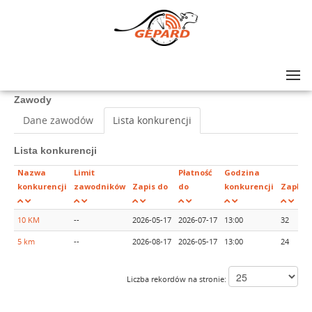
Lista zawodów
>
48 ZDROJOWY BIEG ZWYCIĘSTWA
Zawody
Dane zawodów
Lista konkurencji
Lista konkurencji
Nazwa
Limit
Płatność
Godzina
konkurencji
zawodników
Zapis do
do
konkurencji
Zapłac
10 KM
--
2026-05-17
2026-07-17
13:00
32
5 km
--
2026-08-17
2026-05-17
13:00
24
Liczba rekordów na stronie: