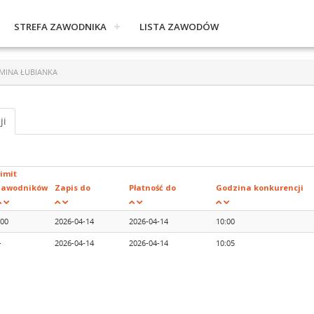
STREFA ZAWODNIKA
LISTA ZAWODÓW
GMINA ŁUBIANKA
ji
imit
zawodników
Zapis do
Płatność do
Godzina konkurencji
00
2026-04-14
2026-04-14
10:00
-
2026-04-14
2026-04-14
10:05