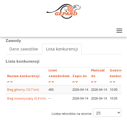
Lista zawodów
>
BIEG KWIETNIOWY 2026 - GMINA ŁUBIANKA
Zawody
Dane zawodów
Lista konkurencji
Lista konkurencji
Limit
Płatność
Godzina
Nazwa konkurencji
zawodników
Zapis do
do
konkurenc
Bieg główny (10,7 km)
400
2026-04-14
2026-04-14
10:00
Bieg towarzyszący (5,9 km)
--
2026-04-14
2026-04-14
10:05
Liczba rekordów na stronie: