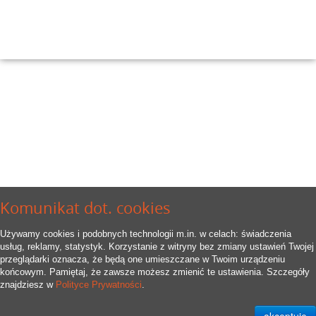
Komunikat dot. cookies
Używamy cookies i podobnych technologii m.in. w celach: świadczenia
usług, reklamy, statystyk. Korzystanie z witryny bez zmiany ustawień Twojej
przeglądarki oznacza, że będą one umieszczane w Twoim urządzeniu
końcowym. Pamiętaj, że zawsze możesz zmienić te ustawienia. Szczegóły
znajdziesz w
Polityce Prywatności
.