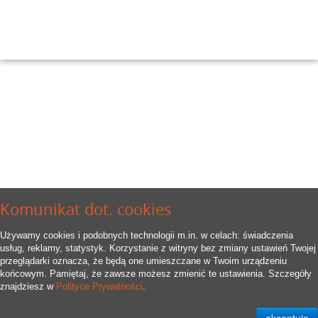
Komunikat dot. cookies
Używamy cookies i podobnych technologii m.in. w celach: świadczenia
usług, reklamy, statystyk. Korzystanie z witryny bez zmiany ustawień Twojej
przeglądarki oznacza, że będą one umieszczane w Twoim urządzeniu
końcowym. Pamiętaj, że zawsze możesz zmienić te ustawienia. Szczegóły
znajdziesz w
Polityce Prywatności
.