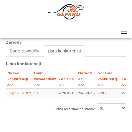
Lista zawodów
>
Bieg 12H MOCY
Zawody
Dane zawodów
Lista konkurencji
Lista konkurencji
Nazwa
Limit
Płatność
Godzina
konkurencji
zawodników
Zapis do
do
konkurencji
Zapła
Bieg 12H MOCY
100
2026-06-15
2026-06-15
06:00
75
Liczba rekordów na stronie: