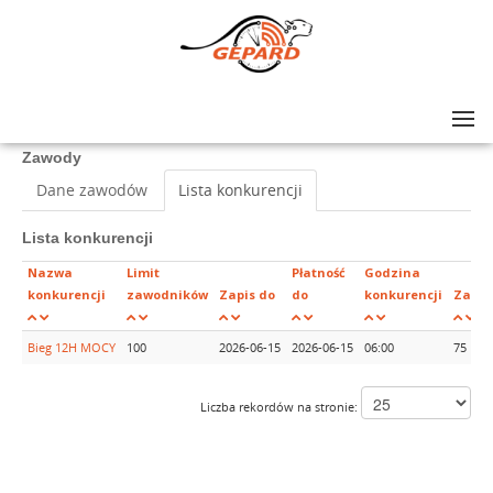
Lista zawodów
>
Bieg 12H MOCY
Zawody
Dane zawodów
Lista konkurencji
Lista konkurencji
Nazwa
Limit
Płatność
Godzina
konkurencji
zawodników
Zapis do
do
konkurencji
Zapła
Bieg 12H MOCY
100
2026-06-15
2026-06-15
06:00
75
Liczba rekordów na stronie: