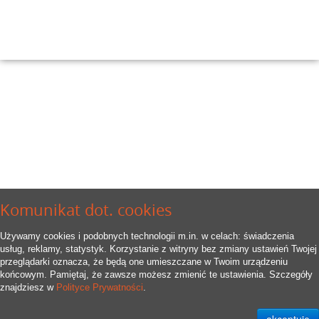
Komunikat dot. cookies
Używamy cookies i podobnych technologii m.in. w celach: świadczenia
usług, reklamy, statystyk. Korzystanie z witryny bez zmiany ustawień Twojej
przeglądarki oznacza, że będą one umieszczane w Twoim urządzeniu
końcowym. Pamiętaj, że zawsze możesz zmienić te ustawienia. Szczegóły
znajdziesz w
Polityce Prywatności
.