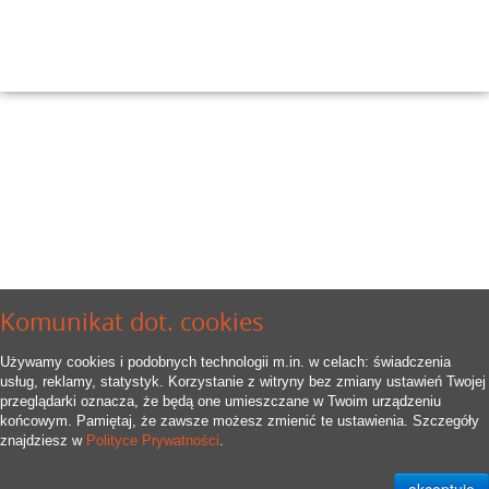
Komunikat dot. cookies
Używamy cookies i podobnych technologii m.in. w celach: świadczenia
usług, reklamy, statystyk. Korzystanie z witryny bez zmiany ustawień Twojej
przeglądarki oznacza, że będą one umieszczane w Twoim urządzeniu
końcowym. Pamiętaj, że zawsze możesz zmienić te ustawienia. Szczegóły
znajdziesz w
Polityce Prywatności
.