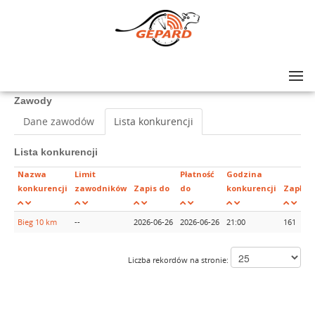
Lista zawodów
>
XII Nocny Bieg Świętojański
Zawody
Dane zawodów
Lista konkurencji
Lista konkurencji
Nazwa
Limit
Płatność
Godzina
konkurencji
zawodników
Zapis do
do
konkurencji
Zapłac
Bieg 10 km
--
2026-06-26
2026-06-26
21:00
161
Liczba rekordów na stronie: