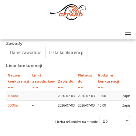
Lista zawodów
>
Gołdap CUP OPEN WATER
Zawody
Dane zawodów
Lista konkurencji
Lista konkurencji
Nazwa
Limit
Płatność
Godzina
konkurencji
zawodników
Zapis do
do
konkurencji
1000m
--
2026-07-03
2026-07-03
15:00
Zapisy 
3000m
--
2026-07-03
2026-07-03
15:00
Zapisy 
Liczba rekordów na stronie: