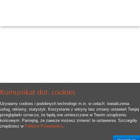
Komunikat dot. cookies
Używamy cookies i podobnych technologii m.in. w celach: świadczenia
usług, reklamy, statystyk. Korzystanie z witryny bez zmiany ustawień Twojej
przeglądarki oznacza, że będą one umieszczane w Twoim urządzeniu
końcowym. Pamiętaj, że zawsze możesz zmienić te ustawienia. Szczegóły
znajdziesz w
Polityce Prywatności
.