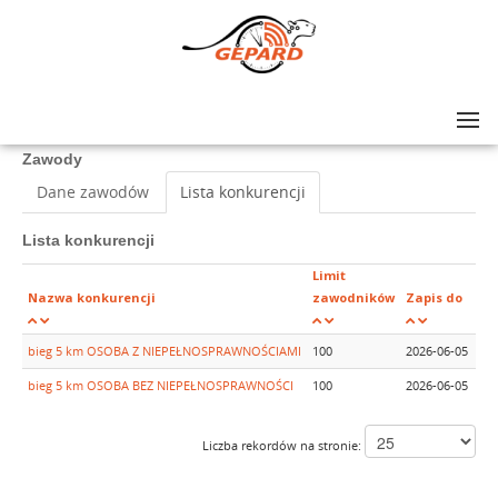
Lista zawodów
>
W RYTMIE SERCA NA PIĄTKĘ
Zawody
Dane zawodów
Lista konkurencji
Lista konkurencji
Limit
Pł
Nazwa konkurencji
zawodników
Zapis do
do
bieg 5 km OSOBA Z NIEPEŁNOSPRAWNOŚCIAMI
100
2026-06-05
202
bieg 5 km OSOBA BEZ NIEPEŁNOSPRAWNOŚCI
100
2026-06-05
202
Liczba rekordów na stronie: