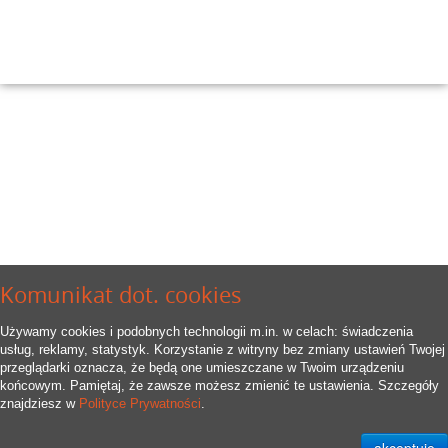
Komunikat dot. cookies
Używamy cookies i podobnych technologii m.in. w celach: świadczenia
usług, reklamy, statystyk. Korzystanie z witryny bez zmiany ustawień Twojej
przeglądarki oznacza, że będą one umieszczane w Twoim urządzeniu
końcowym. Pamiętaj, że zawsze możesz zmienić te ustawienia. Szczegóły
znajdziesz w
Polityce Prywatności
.