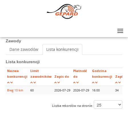
Lista zawodów
>
II Wielgomłyńska Dycha
Zawody
Dane zawodów
Lista konkurencji
Lista konkurencji
Nazwa
Limit
Płatność
Godzina
konkurencji
zawodników
Zapis do
do
konkurencji
Zapłac
Bieg 10 km
60
2026-07-29
2026-07-29
16:00
34
Liczba rekordów na stronie: