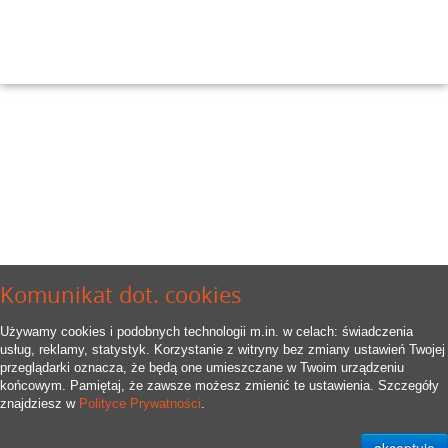
Komunikat dot. cookies
Używamy cookies i podobnych technologii m.in. w celach: świadczenia
usług, reklamy, statystyk. Korzystanie z witryny bez zmiany ustawień Twojej
przeglądarki oznacza, że będą one umieszczane w Twoim urządzeniu
końcowym. Pamiętaj, że zawsze możesz zmienić te ustawienia. Szczegóły
znajdziesz w
Polityce Prywatności
.