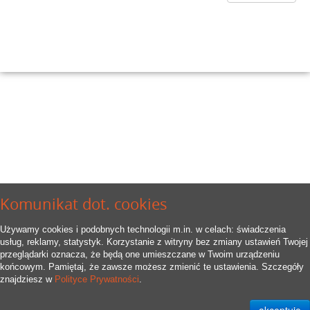
Komunikat dot. cookies
Używamy cookies i podobnych technologii m.in. w celach: świadczenia
usług, reklamy, statystyk. Korzystanie z witryny bez zmiany ustawień Twojej
przeglądarki oznacza, że będą one umieszczane w Twoim urządzeniu
końcowym. Pamiętaj, że zawsze możesz zmienić te ustawienia. Szczegóły
znajdziesz w
Polityce Prywatności
.