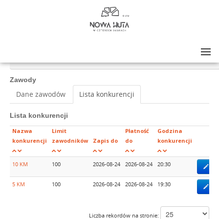
Lista zawodów
>
NOWA HUTA W CZTERECH SMAKACH LATO BIEG NOCNY 2026
Zawody
Dane zawodów
Lista konkurencji
Lista konkurencji
Nazwa
Limit
Płatność
Godzina
konkurencji
zawodników
Zapis do
do
konkurencji
10 KM
100
2026-08-24
2026-08-24
20:30
Zap
5 KM
100
2026-08-24
2026-08-24
19:30
Zap
Liczba rekordów na stronie: