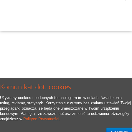
Komunikat dot. cookies
Używamy cookies i podobnych technologii m.in. w celach: świadczenia
usług, reklamy, statystyk. Korzystanie z witryny bez zmiany ustawień Twojej
przeglądarki oznacza, że będą one umieszczane w Twoim urządzeniu
końcowym. Pamiętaj, że zawsze możesz zmienić te ustawienia. Szczegóły
znajdziesz w
Polityce Prywatności
.