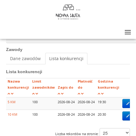
Lista zawodów
>
NOWA HUTA W CZTERECH SMAKACH LATO BIEG NOCNY 2026
Zawody
Dane zawodów
Lista konkurencji
Lista konkurencji
Nazwa
Limit
Płatność
Godzina
konkurencji
zawodników
Zapis do
do
konkurencji
5 KM
100
2026-08-24
2026-08-24
19:30
Zap
10 KM
100
2026-08-24
2026-08-24
20:30
Zap
Liczba rekordów na stronie: